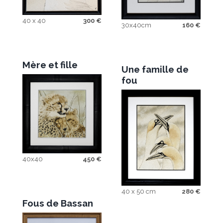
40 x 40
300
€
30x40cm
160
€
Mère et fille
Une famille de
fou
40x40
450
€
40 x 50 cm
280
€
Fous de Bassan