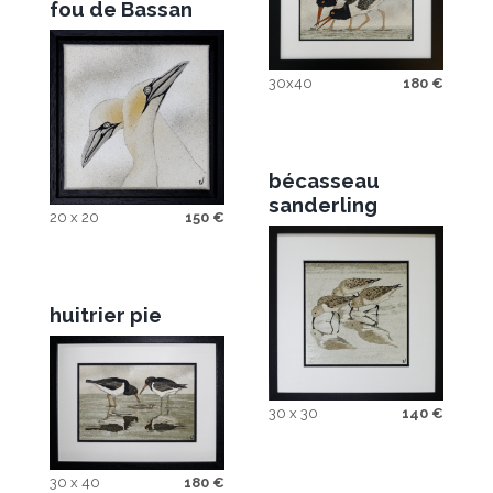
fou de Bassan
30x40
180
€
bécasseau
sanderling
20 x 20
150
€
huitrier pie
30 x 30
140
€
30 x 40
180
€