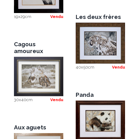
Les deux frères
19x29cm
Vendu
Cagous
amoureux
40x50cm
Vendu
Panda
30x40cm
Vendu
Aux aguets