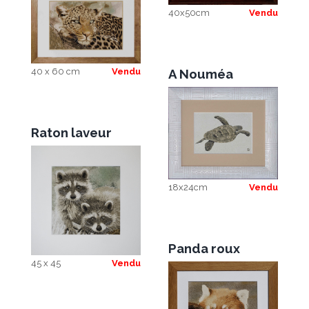
40x50cm
Vendu
A Nouméa
40 x 60 cm
Vendu
Raton laveur
18x24cm
Vendu
Panda roux
45 x 45
Vendu