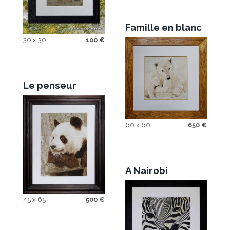
Famille en blanc
30 x 30
100
€
Le penseur
60 x 60
650
€
A Nairobi
45 x 65
500
€