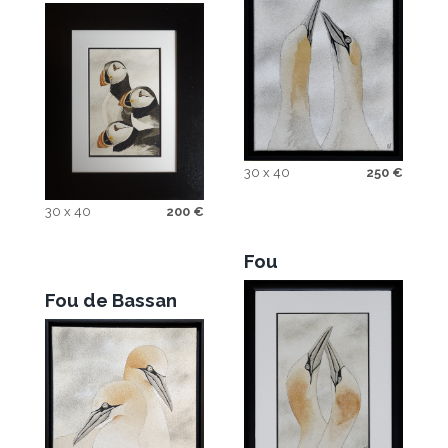
30 x 40
250
€
30 x 40
200
€
Fou
Fou de Bassan