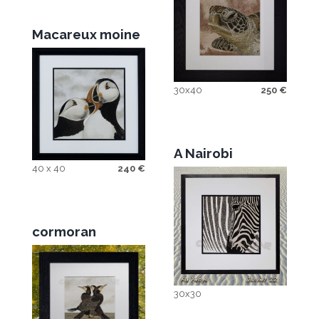
Macareux moine
30x40
250
€
A Nairobi
40 x 40
240
€
cormoran
30x30