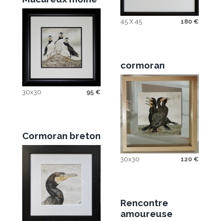
45 X 45
180
€
cormoran
30x30
95
€
Cormoran breton
30x30
120
€
Rencontre
amoureuse