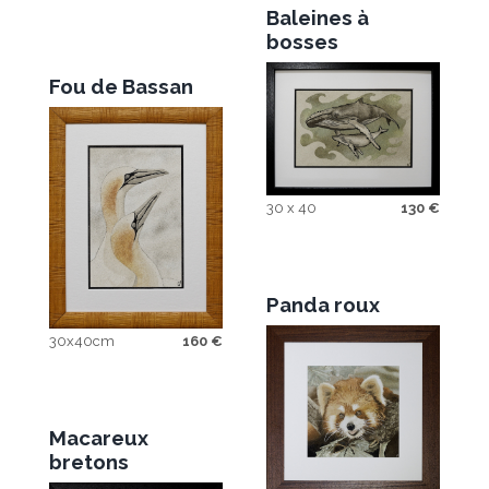
Baleines à
bosses
Fou de Bassan
30 x 40
130
€
Panda roux
30x40cm
160
€
Macareux
bretons