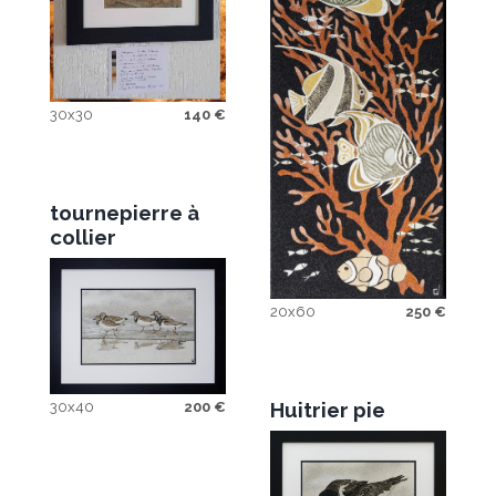
30x30
140
€
tournepierre à
collier
20x60
250
€
Huitrier pie
30x40
200
€