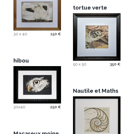
tortue verte
30 x 40
150
€
hibou
50 x 50
350
€
Nautile et Maths
30x40
250
€
Macareux moine