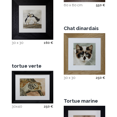
60 x 60 cm
550
€
Chat dinardais
30 x 30
160
€
tortue verte
30 x 30
250
€
Tortue marine
30x40
250
€