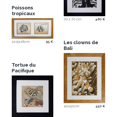
Poissons
tropicaux
70 x 70 cm
480
€
Les clowns de
2x15x18cm
95
€
Bali
Tortue du
Pacifique
40x50cm
450
€