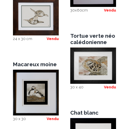
30x60cm
Vendu
Tortue verte néo
24 x 30 cm
Vendu
calédonienne
Macareux moine
30 x 40
Vendu
Chat blanc
30 x 30
Vendu