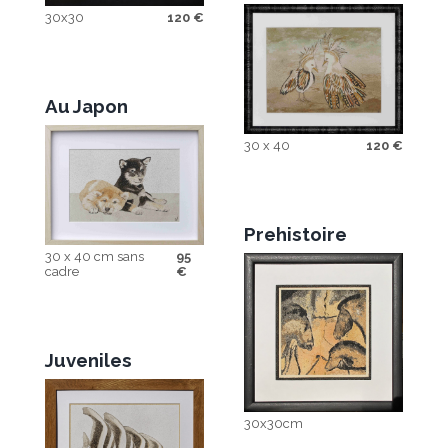
30x30
120
€
Au Japon
30 x 40
120
€
Prehistoire
30 x 40 cm sans
95
cadre
€
Juveniles
30x30cm