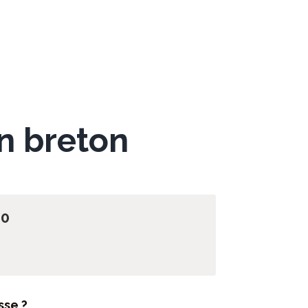
n breton
30
sse ?